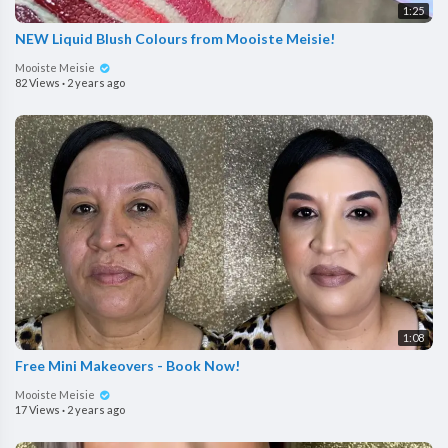
1:25
NEW Liquid Blush Colours from Mooiste Meisie!
Mooiste Meisie
82 Views
·
2 years ago
1:08
Free Mini Makeovers - Book Now!
Mooiste Meisie
17 Views
·
2 years ago