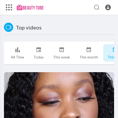
Top videos
All Time
Today
This week
This month
This y