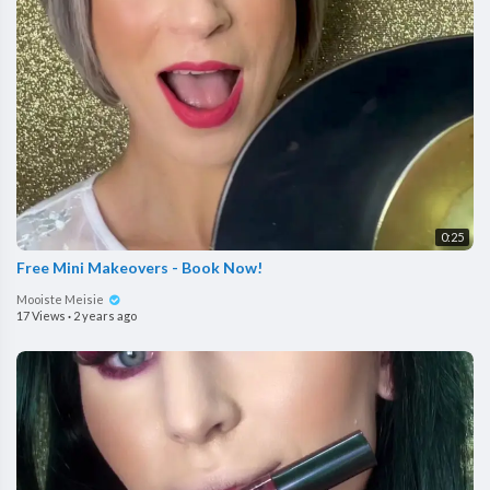
0:25
Free Mini Makeovers - Book Now!
Mooiste Meisie
17 Views
·
2 years ago