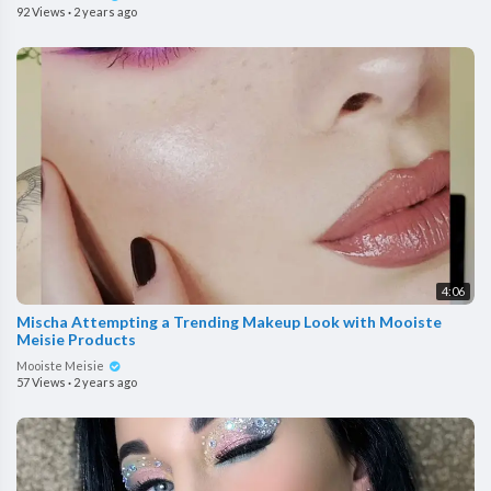
92 Views
·
2 years ago
4:06
Mischa Attempting a Trending Makeup Look with Mooiste
Meisie Products
Mooiste Meisie
57 Views
·
2 years ago