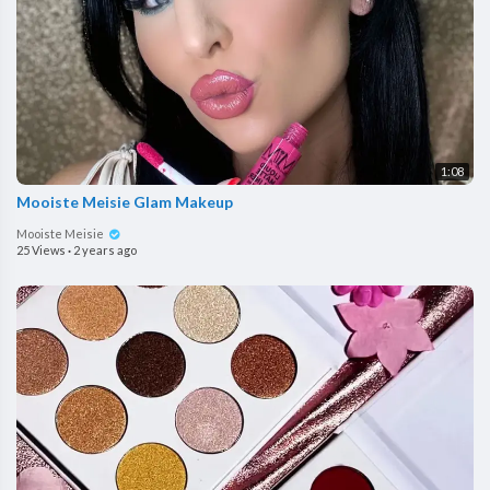
1:08
Mooiste Meisie Glam Makeup
Mooiste Meisie
25 Views
·
2 years ago