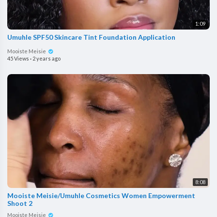
1:09
Umuhle SPF50 Skincare Tint Foundation Application
Mooiste Meisie
45 Views
·
2 years ago
8:08
Mooiste Meisie/Umuhle Cosmetics Women Empowerment
Shoot 2
Mooiste Meisie