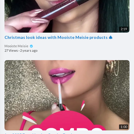
2:19
Christmas look ideas with Mooiste Meisie products 🎄
Mooiste Meisie
27 Views
·
2 years ago
1:00