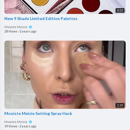
0:55
New 9 Shade Limited Edition Palettes
Mooiste Meisie
28 Views
·
2 years ago
2:35
Mooiste Meisie Setting Spray Hack
Mooiste Meisie
59 Views
·
2 years ago